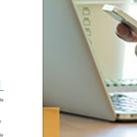
de
s
le